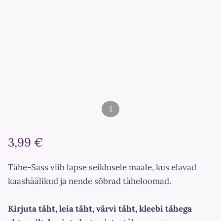
1
/
3,99 €
2
Tähe-Sass viib lapse seiklusele maale, kus elavad
kaashäälikud ja nende sõbrad täheloomad.
Kirjuta täht, leia täht, värvi täht, kleebi tähega