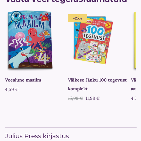
-25%
Veealune maailm
Väikese Jänku 100 tegevust
Väik
komplekt
aast
4,59 €
15,98 €
11,98 €
4,59
Julius Press kirjastus