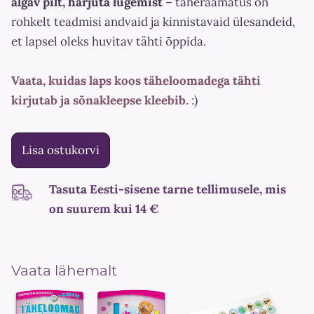
algav pilt, harjuta lugemist
– täheraamatus on
rohkelt teadmisi andvaid ja kinnistavaid ülesandeid,
et lapsel oleks huvitav tähti õppida.
Vaata, kuidas laps koos täheloomadega tähti
kirjutab ja sõnakleepse kleebib
. :)
Lisa ostukorvi
Tasuta Eesti-sisene tarne tellimusele, mis
on suurem kui 14 €
Vaata lähemalt