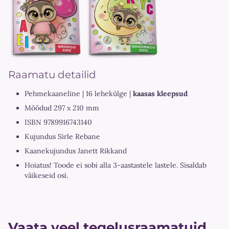
Raamatu detailid
Pehmekaaneline | 16 lehekülge |
kaasas kleepsud
Mõõdud 297 x 210 mm
ISBN 9789916743140
Kujundus Sirle Rebane
Kaanekujundus Janett Rikkand
Hoiatus! Toode ei sobi alla 3-aastastele lastele. Sisaldab
väikeseid osi.
Vaata veel tegelusraamatuid