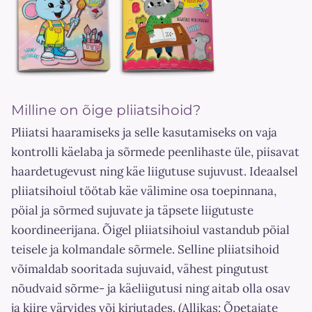
Milline on õige pliiatsihoid?
Pliiatsi haaramiseks ja selle kasutamiseks on vaja
kontrolli käelaba ja sõrmede peenlihaste üle, piisavat
haardetugevust ning käe liigutuse sujuvust. Ideaalsel
pliiatsihoiul töötab käe välimine osa toepinnana,
pöial ja sõrmed sujuvate ja täpsete liigutuste
koordineerijana. Õigel pliiatsihoiul vastandub pöial
teisele ja kolmandale sõrmele. Selline pliiatsihoid
võimaldab sooritada sujuvaid, vähest pingutust
nõudvaid sõrme- ja käeliigutusi ning aitab olla osav
ja kiire värvides või kirjutades. (Allikas: Õpetajate