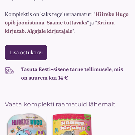
Komplektis on kaks tegelusraamatut: "
Hiireke Hugo
õpib joonistama. Saame tuttavaks
" ja "
Kriimu
kirjutab. Algajale kirjutajale
".
Lisa ostukorvi
Tasuta Eesti-sisene tarne tellimusele, mis
on suurem kui 14 €
Vaata komplekti raamatuid lähemalt