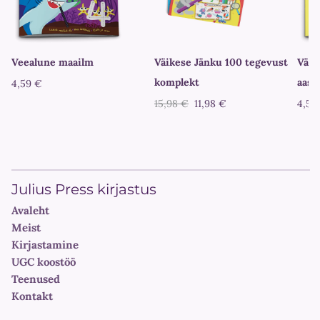
Veealune maailm
Väikese Jänku 100 tegevust
Väik
komplekt
aast
4,59 €
15,98 €
11,98 €
4,59
Julius Press kirjastus
Avaleht
Meist
Kirjastamine
UGC koostöö
Teenused
Kontakt