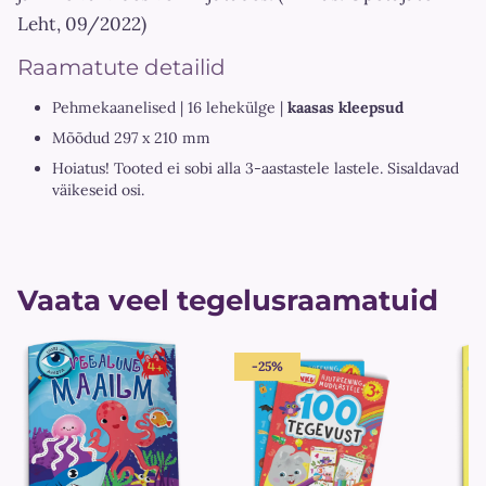
Leht, 09/2022)
Raamatute detailid
Pehmekaanelised | 16 lehekülge |
kaasas kleepsud
Mõõdud 297 x 210 mm
Hoiatus! Tooted ei sobi alla 3-aastastele lastele. Sisaldavad
väikeseid osi.
Vaata veel tegelusraamatuid
-25%