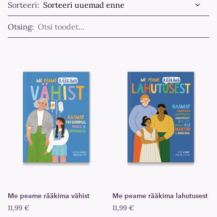
Sorteeri:
Otsing:
Me peame rääkima vähist
Me peame rääkima lahutusest
11,99 €
11,99 €