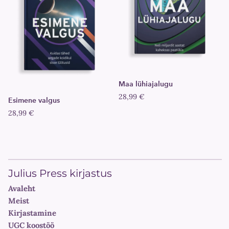
Maa lühiajalugu
28,99 €
Esimene valgus
28,99 €
Julius Press kirjastus
Avaleht
Meist
Kirjastamine
UGC koostöö