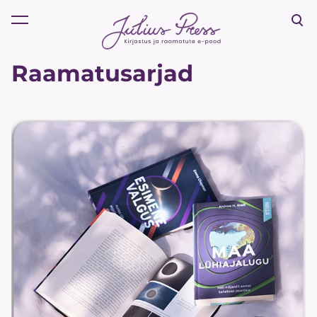
lisati ostukorvi.
Vaata ostukorvi
Raamatusarjad