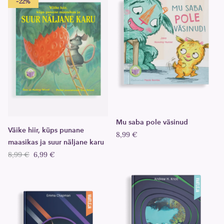
-22%
Mu saba pole väsinud
Väike hiir, küps punane
8,99 €
maasikas ja suur näljane karu
8,99 €
6,99 €