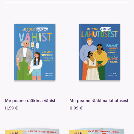
Me peame rääkima vähist
Me peame rääkima lahutusest
11,99 €
11,99 €
-14%
-14%