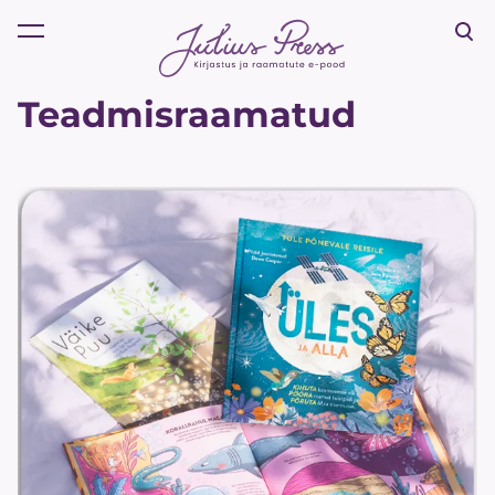
lisati ostukorvi.
Vaata ostukorvi
Teadmisraamatud