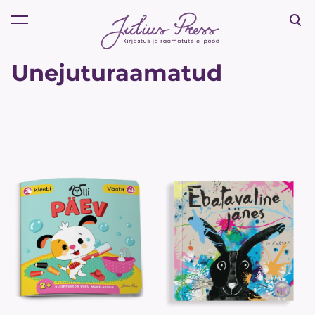
lisati ostukorvi.
Vaata ostukorvi
Unejuturaamatud