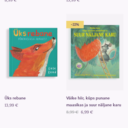
8,99 €
13,99 €
-22%
Üks rebane
Väike hiir, küps punane
13,99 €
maasikas ja suur näljane karu
8,99 €
6,99 €